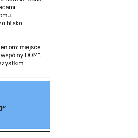
racami
omu.
o blisko
leniom: miejsce
 wspólny DOM”.
szystkim,
J”