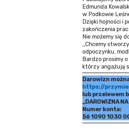
Edmunda Kowalski
w Podkowie Leśne
Dzięki hojności i
zakończenia prac
Nie możemy się d
,,Chcemy stworzyć
odpoczynku, modli
Bardzo prosimy o 
którzy angażują s
Darowizn można
https://przymie
lub przelewem 
„DAROWIZNA NA
Numer konta:
56 1090 1030 0