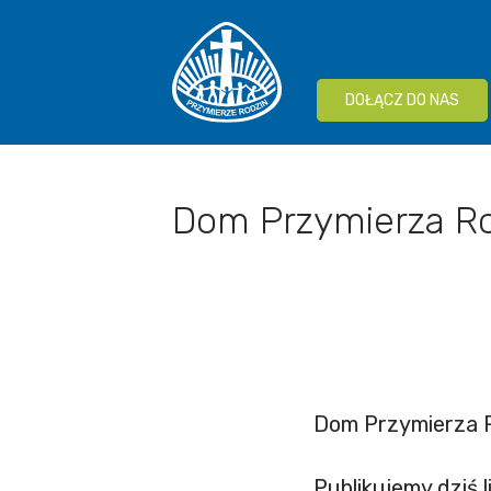
DOŁĄCZ DO NAS
Dom Przymierza Ro
Dom Przymierza R
Publikujemy dziś