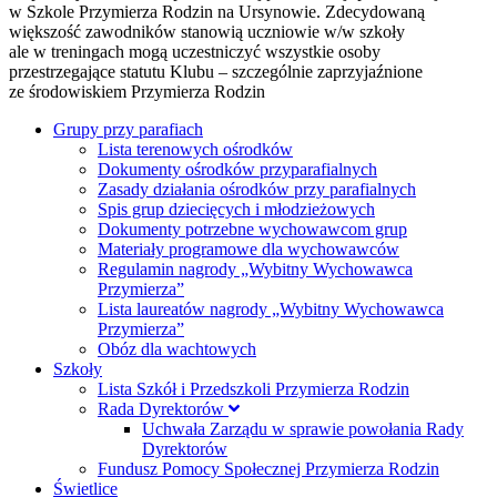
w Szkole Przymierza Rodzin na Ursynowie. Zdecydowaną
większość zawodników stanowią uczniowie w/w szkoły
ale w treningach mogą uczestniczyć wszystkie osoby
przestrzegające statutu Klubu – szczególnie zaprzyjaźnione
ze środowiskiem Przymierza Rodzin
Grupy przy parafiach
Lista terenowych ośrodków
Dokumenty ośrodków przyparafialnych
Zasady działania ośrodków przy parafialnych
Spis grup dziecięcych i młodzieżowych
Dokumenty potrzebne wychowawcom grup
Materiały programowe dla wychowawców
Regulamin nagrody „Wybitny Wychowawca
Przymierza”
Lista laureatów nagrody „Wybitny Wychowawca
Przymierza”
Obóz dla wachtowych
Szkoły
Lista Szkół i Przedszkoli Przymierza Rodzin
Rada Dyrektorów
Uchwała Zarządu w sprawie powołania Rady
Dyrektorów
Fundusz Pomocy Społecznej Przymierza Rodzin
Świetlice