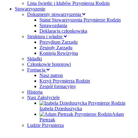
Lista świetlic i klubów Przymierza Rodzin
Stowarzyszenie
Dokumenty stowarzyszenia
Statut Stowarzyszenia Przymierze Rodzin
Sprawozdania
Deklaracja członkowska
Struktura i władze
Prezydium Zarządu
Zespoły Zarządu
Komisja Rewizyjna
Składki
Członkowie honorowi
Formacja
Nasz patron
Krzyż Przymierza Rodzin
Zespół formacyjny
Historia
Nasi Założyciele
Izabela Dzieduszycka
Adam
Pietrzak
Ludzie Przymierza