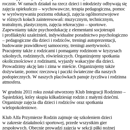
rocznie. W ramach działań na rzecz dzieci i młodzieży odbywają się
zajęcia opiekuńczo – wychowawcze, terapia pedagogiczna, pomoc
w wyrównywaniu poziomu edukacji, zajęcia ogólnorozwojowe
w różnych kołach zainteresowań: muzycznym, technicznym,
teatralnym, plastycznym, zajęcia rekreacyjno – sportowe.
Zapewniamy także psychoedukację z elementami socjoterapii
i profilaktyki uzależnień, indywidualne poradnictwo psychologiczno
– pedagogiczne dla dzieci i rodziców, treningi autoprezentacji,
budowanie prawidłowej samooceny, treningi asertywności.
Pracujemy także z rodzicami i pomagamy rodzinom w kryzysach
szkolnych, rodzinnych, rówieśniczych. Organizujemy spotkania
okolicznościowe z rodzinami, wyjazdy wakacyjne dla dzieci.
Prowadzimy akcję lato i zima w mieście. Organizujemy także
dożywianie, pomoc rzeczową i paczki świateczne dla naszych
podopiecznych. W naszych placówkach panuje życzliwa i rodzinna
atmosfera.
W grudniu 2011 roku został utworzony Klub Integracji Rodzinno –
Sąsiedzkiej, który skupia kilkadziesiąt rodzin z małymi dziećmi.
Organizuje zajęcia dla dzieci i rodziców oraz spotkania
wielopokoleniowe.
Klub Alfa Przymierze Rodzin zajmuje się szkoleniem dzieci
w zakresie działalności sportowej, przede wszystkim gier
zespołowych. Obecnie prowadzi zajęcia w sekcji piłki nożnej