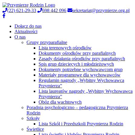
(22) 621-29-33
698 442 096
sekretariat@przymierze.org.pl
Dołącz do nas
Aktualności
O nas
Grupy przyparafialne
Lista terenowych ośrodków
Dokumenty ośrodków przy parafialnych
Zasady działania ośrodków przy parafialnych
Spis grup dziecięcych i młodzieżowych
Dokumenty potrzebne wychowawcom grup
Materiały programowe dla wychowawców
Regulamin nagrody „Wybitny Wychowawca
Przymierza”
Lista laureatów nagrody „Wybitny Wychowawca
Przymierza”
Obóz dla wachtowych
Poradnia psychologiczno – pedagogiczna Przymierza
Rodzin
Szkoły
Lista Szkół i Przedszkoli Przymierza Rodzin
Świetlice
Lista świetlic i klubów Przymierza Rodzin