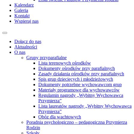
Kalendarz
Galeria
Kontakt
Wspieraj nas
Dołącz do nas
Aktualności
O nas
Grupy przyparafialne
Lista terenowych ośrodków
Dokumenty ośrodków przy parafialnych
Zasady działania ośrodków przy parafialnych
Spis grup dziecięcych i młodzieżowych
Dokumenty potrzebne wychowawcom grup
Materiały programowe dla wychowawców
Regulamin nagrody „Wybitny Wychowawca
Przymierza”
Lista laureatów nagrody „Wybitny Wychowawca
Przymierza”
Obóz dla wachtowych
Poradnia psychologiczno – pedagogiczna Przymierza
Rodzin
Szkoły