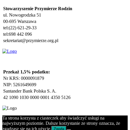
Stowarzyszenie Przymierze Rodzin
ul. Nowogrodzka 51
00-695 Warszawa
tel:(22) 621-29-33
tel:698 442 096
sekretariat@przymierze.org.pl
Przekaż 1,5% podatku:
Nr KRS: 0000091879
NIP: 5261649699
Santander Bank Polska S. A.
42 1090 1030 0000 0001 4350 5126
Ta strona korzysta z ciasteczek aby świadczyć usługi na
najwyższym poziomie. Dalsze korzystanie ze strony oznacza, że
zgadzasz się na ich użycie.
Zgoda