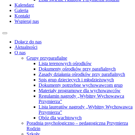
Kalendarz
Galeria
Kontakt
Wspieraj nas
Dołącz do nas
Aktualności
O nas
Grupy przyparafialne
Lista terenowych ośrodków
Dokumenty ośrodków przy parafialnych
Zasady działania ośrodków przy parafialnych
Spis grup dziecięcych i młodzieżowych
Dokumenty potrzebne wychowawcom grup
Materiały programowe dla wychowawców
Regulamin nagrody „Wybitny Wychowawca
Przymierza”
Lista laureatów nagrody „Wybitny Wychowawca
Przymierza”
Obóz dla wachtowych
Poradnia psychologiczno – pedagogiczna Przymierza
Rodzin
Szkoły