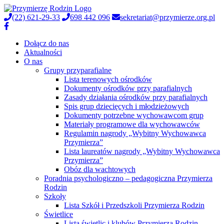
(22) 621-29-33
698 442 096
sekretariat@przymierze.org.pl
Dołącz do nas
Aktualności
O nas
Grupy przyparafialne
Lista terenowych ośrodków
Dokumenty ośrodków przy parafialnych
Zasady działania ośrodków przy parafialnych
Spis grup dziecięcych i młodzieżowych
Dokumenty potrzebne wychowawcom grup
Materiały programowe dla wychowawców
Regulamin nagrody „Wybitny Wychowawca
Przymierza”
Lista laureatów nagrody „Wybitny Wychowawca
Przymierza”
Obóz dla wachtowych
Poradnia psychologiczno – pedagogiczna Przymierza
Rodzin
Szkoły
Lista Szkół i Przedszkoli Przymierza Rodzin
Świetlice
Lista świetlic i klubów Przymierza Rodzin