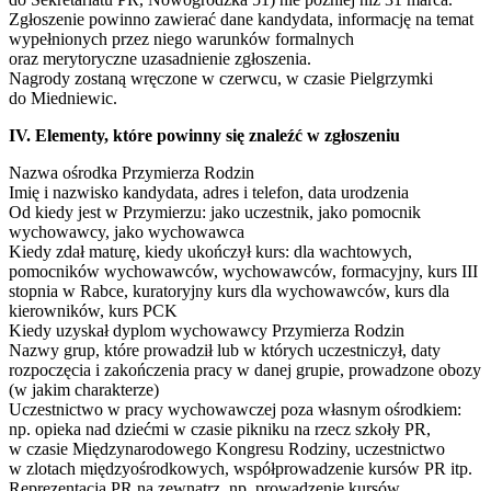
Zgłoszenie powinno zawierać dane kandydata, informację na temat
wypełnionych przez niego warunków formalnych
oraz merytoryczne uzasadnienie zgłoszenia.
Nagrody zostaną wręczone w czerwcu, w czasie Pielgrzymki
do Miedniewic.
IV. Elementy, które powinny się znaleźć w zgłoszeniu
Nazwa ośrodka Przymierza Rodzin
Imię i nazwisko kandydata, adres i telefon, data urodzenia
Od kiedy jest w Przymierzu: jako uczestnik, jako pomocnik
wychowawcy, jako wychowawca
Kiedy zdał maturę, kiedy ukończył kurs: dla wachtowych,
pomocników wychowawców, wychowawców, formacyjny, kurs III
stopnia w Rabce, kuratoryjny kurs dla wychowawców, kurs dla
kierowników, kurs PCK
Kiedy uzyskał dyplom wychowawcy Przymierza Rodzin
Nazwy grup, które prowadził lub w których uczestniczył, daty
rozpoczęcia i zakończenia pracy w danej grupie, prowadzone obozy
(w jakim charakterze)
Uczestnictwo w pracy wychowawczej poza własnym ośrodkiem:
np. opieka nad dziećmi w czasie pikniku na rzecz szkoły PR,
w czasie Międzynarodowego Kongresu Rodziny, uczestnictwo
w zlotach międzyośrodkowych, współprowadzenie kursów PR itp.
Reprezentacja PR na zewnątrz, np. prowadzenie kursów