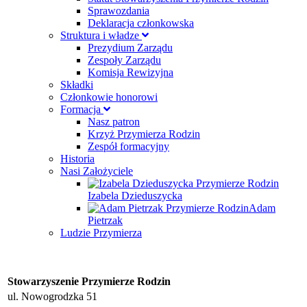
Sprawozdania
Deklaracja członkowska
Struktura i władze
Prezydium Zarządu
Zespoły Zarządu
Komisja Rewizyjna
Składki
Członkowie honorowi
Formacja
Nasz patron
Krzyż Przymierza Rodzin
Zespół formacyjny
Historia
Nasi Założyciele
Izabela Dzieduszycka
Adam
Pietrzak
Ludzie Przymierza
Stowarzyszenie Przymierze Rodzin
ul. Nowogrodzka 51