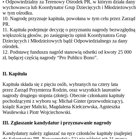
• Odpowiedzialny za Terenowy Ośrodek PR, w którym działa dany
wychowawca lub Koordynator Grup Dziecięcych i Młodzieżowych
w tym ośrodku.
10. Nagrodę przyznaje kapituła, powołana w tym celu przez Zarząd
PR.
11. Kapituła podejmuje decyzję o przyznaniu nagrody bezwzględną
większością głosów, po zasięgnięciu opinii Koordynatora Grup
Dziecięcych i Młodzieżowych bądź Odpowiedzialnego za dany
ośrodek.
12. Podstawę funduszu nagród stanowią odsetki od kwoty 25 000
zł, będącej częścią nagrody “Pro Publico Bono”.
II. Kapituła
Kapituła składa się z pięciu osób, wybranych na cztery lata
przez Zarząd Przymierza Rodzin, oraz wszystkich laureatów
nagrody drugiego stopnia (złotej). Obecnie członkami kapituły
pochodzącymi z wyboru są: Michał Ginter (przewodniczący),
ksiądz Kacper Malicki, Magdalena Kiełczewska, Agnieszka
Wasilewska i Piotr Wojciechowski.
III. Zgłaszanie kandydatur i przyznawanie nagrody
Kandydatury należy zgłaszać na ręce członków kapituły (najlepiej
do Sekretariatu PR, Nowogrodzka 51) nie później niż 31 marca.