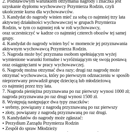
2. Podstawowym warunkiem otrzymania nagrody i znaczka jest
uzyskanie dyplomu wychowawcy Przymierza Rodzin, czyli
ukończenie kursu dla wychowawców.
3. Kandydat do nagrody winien mieć za sobą co najmniej trzy lata
aktywnej działalności wychowawczej w grupach Przymierza
Rodzin, w tym co najmniej rok w roli wychowawcy,
oraz uczestniczyć w kadrze co najmniej czterech obozów tej samej
grupy.
4. Kandydat do nagrody winien być w momencie jej przyznawania
aktywnym wychowawcą Przymierza Rodzin.
5. Nagroda może być przyznana osobom spełniającym wyżej
wymienione warunki formalne i wyróżniającym się swoją postawą
oraz osiągnięciami w pracy wychowawczej.
6. Nagrodę można otrzymać dwa razy; drugi raz nagrodę może
otrzymać wychowawca, który po pierwszym odznaczeniu w sposób
nieprzerwany prowadził grupę dziecięcą lub młodzieżową
co najmniej przez trzy lata.
7. Nagroda pieniężna przyznawana po raz pierwszy wynosi 1000 zł;
nagroda przyznawana po raz drugi wynosi 1500 zł.
8. Występują następujące dwa typy znaczków:
• srebrny, powiązany z nagrodą przyznawaną po raz pierwszy
• złoty, powiązany z nagrodą przyznawaną po raz drugi.
9. Kandydatów do nagrody może zgłaszać:
• Prezydium Zarządu Przymierza Rodzin
• Zespół do spraw Młodzieży