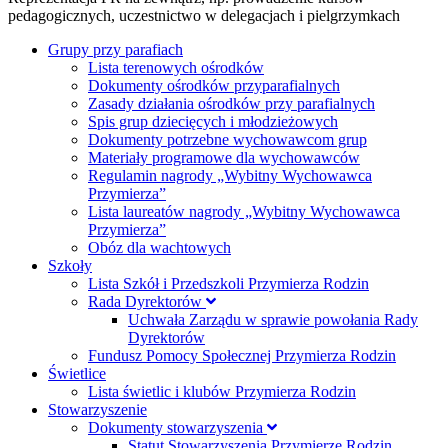
pedagogicznych, uczestnictwo w delegacjach i pielgrzymkach
Grupy przy parafiach
Lista terenowych ośrodków
Dokumenty ośrodków przyparafialnych
Zasady działania ośrodków przy parafialnych
Spis grup dziecięcych i młodzieżowych
Dokumenty potrzebne wychowawcom grup
Materiały programowe dla wychowawców
Regulamin nagrody „Wybitny Wychowawca
Przymierza”
Lista laureatów nagrody „Wybitny Wychowawca
Przymierza”
Obóz dla wachtowych
Szkoły
Lista Szkół i Przedszkoli Przymierza Rodzin
Rada Dyrektorów
Uchwała Zarządu w sprawie powołania Rady
Dyrektorów
Fundusz Pomocy Społecznej Przymierza Rodzin
Świetlice
Lista świetlic i klubów Przymierza Rodzin
Stowarzyszenie
Dokumenty stowarzyszenia
Statut Stowarzyszenia Przymierze Rodzin