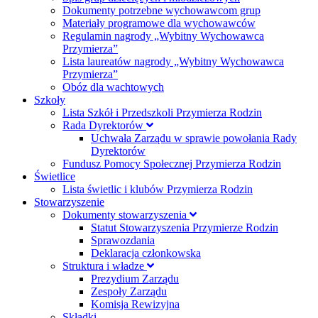
Dokumenty potrzebne wychowawcom grup
Materiały programowe dla wychowawców
Regulamin nagrody „Wybitny Wychowawca
Przymierza”
Lista laureatów nagrody „Wybitny Wychowawca
Przymierza”
Obóz dla wachtowych
Szkoły
Lista Szkół i Przedszkoli Przymierza Rodzin
Rada Dyrektorów
Uchwała Zarządu w sprawie powołania Rady
Dyrektorów
Fundusz Pomocy Społecznej Przymierza Rodzin
Świetlice
Lista świetlic i klubów Przymierza Rodzin
Stowarzyszenie
Dokumenty stowarzyszenia
Statut Stowarzyszenia Przymierze Rodzin
Sprawozdania
Deklaracja członkowska
Struktura i władze
Prezydium Zarządu
Zespoły Zarządu
Komisja Rewizyjna
Składki