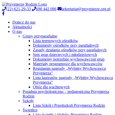
(22) 621-29-33
698 442 096
sekretariat@przymierze.org.pl
Dołącz do nas
Aktualności
O nas
Grupy przyparafialne
Lista terenowych ośrodków
Dokumenty ośrodków przy parafialnych
Zasady działania ośrodków przy parafialnych
Spis grup dziecięcych i młodzieżowych
Dokumenty potrzebne wychowawcom grup
Materiały programowe dla wychowawców
Regulamin nagrody „Wybitny Wychowawca
Przymierza”
Lista laureatów nagrody „Wybitny Wychowawca
Przymierza”
Obóz dla wachtowych
Poradnia psychologiczno – pedagogiczna Przymierza
Rodzin
Szkoły
Lista Szkół i Przedszkoli Przymierza Rodzin
Świetlice
Lista świetlic i klubów Przymierza Rodzin