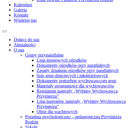
Kalendarz
Galeria
Kontakt
Wspieraj nas
Dołącz do nas
Aktualności
O nas
Grupy przyparafialne
Lista terenowych ośrodków
Dokumenty ośrodków przy parafialnych
Zasady działania ośrodków przy parafialnych
Spis grup dziecięcych i młodzieżowych
Dokumenty potrzebne wychowawcom grup
Materiały programowe dla wychowawców
Regulamin nagrody „Wybitny Wychowawca
Przymierza”
Lista laureatów nagrody „Wybitny Wychowawca
Przymierza”
Obóz dla wachtowych
Poradnia psychologiczno – pedagogiczna Przymierza
Rodzin
Szkoły