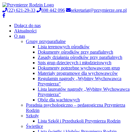
(22) 621-29-33
698 442 096
sekretariat@przymierze.org.pl
Dołącz do nas
Aktualności
O nas
Grupy przyparafialne
Lista terenowych ośrodków
Dokumenty ośrodków przy parafialnych
Zasady działania ośrodków przy parafialnych
Spis grup dziecięcych i młodzieżowych
Dokumenty potrzebne wychowawcom grup
Materiały programowe dla wychowawców
Regulamin nagrody „Wybitny Wychowawca
Przymierza”
Lista laureatów nagrody „Wybitny Wychowawca
Przymierza”
Obóz dla wachtowych
Poradnia psychologiczno – pedagogiczna Przymierza
Rodzin
Szkoły
Lista Szkół i Przedszkoli Przymierza Rodzin
Świetlice
Lista świetlic i klubów Przymierza Rodzin