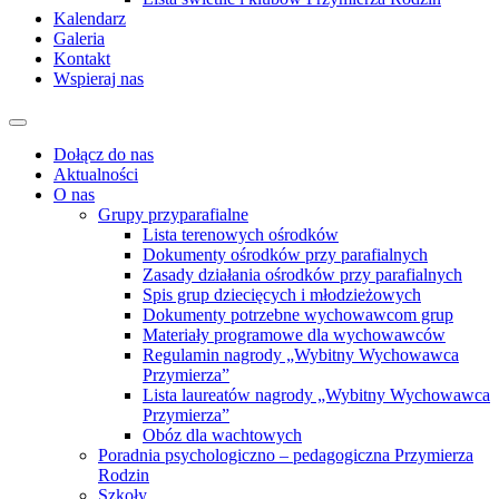
Kalendarz
Galeria
Kontakt
Wspieraj nas
Dołącz do nas
Aktualności
O nas
Grupy przyparafialne
Lista terenowych ośrodków
Dokumenty ośrodków przy parafialnych
Zasady działania ośrodków przy parafialnych
Spis grup dziecięcych i młodzieżowych
Dokumenty potrzebne wychowawcom grup
Materiały programowe dla wychowawców
Regulamin nagrody „Wybitny Wychowawca
Przymierza”
Lista laureatów nagrody „Wybitny Wychowawca
Przymierza”
Obóz dla wachtowych
Poradnia psychologiczno – pedagogiczna Przymierza
Rodzin
Szkoły