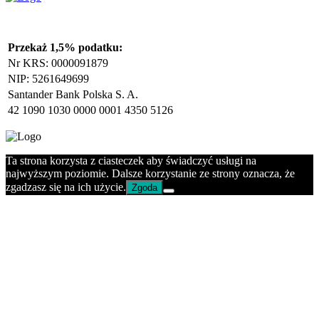
Przekaż 1,5% podatku:
Nr KRS: 0000091879
NIP: 5261649699
Santander Bank Polska S. A.
42 1090 1030 0000 0001 4350 5126
Ta strona korzysta z ciasteczek aby świadczyć usługi na
najwyższym poziomie. Dalsze korzystanie ze strony oznacza, że
zgadzasz się na ich użycie.
Zgoda