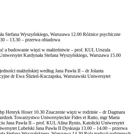
ała Stefana Wyszyńskiego, Warszawa 12.00 Różnice psychiczne
.30 – 13.30 – przerwa obiadowa
uć a budowanie więzi w małżeństwie – prof. KUL Urszula
, Uniwersytet Kardynała Stefana Wyszyńskiego, Warszawa 15.00
edności małżeńskiej według Jana Pawła II – dr Jolanta
cyjne dr Ewa Ślizień-Kuczapska, Warszawski Uniwersytet
Abp Henryk Hoser 10.30 Znaczenie więzi w rodzinie – dr Dagmara
Murdzek Towarzystwo Uniwersyteckie Fides et Ratio, mgr Maria
iu Jana Pawła II – prof. KUL Alina Rynio, Katolicki Uniwersytet
ersytet Lubelski Jana Pawła II Dyskusja 13.00 – 14.00 – przerwa
nała Stefana Wyszyńskiego, Warszawa 14.30 Rola tradycji rodzinnych