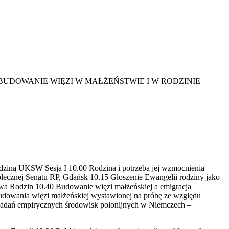
DOWANIE WIĘZI W MAŁŻEŃSTWIE I W RODZINIE
iną UKSW Sesja I 10.00 Rodzina i potrzeba jej wzmocnienia
ołecznej Senatu RP, Gdańsk 10.15 Głoszenie Ewangelii rodziny jako
twa Rodzin 10.40 Budowanie więzi małżeńskiej a emigracja
udowania więzi małżeńskiej wystawionej na próbę ze względu
e badań empirycznych środowisk polonijnych w Niemczech –