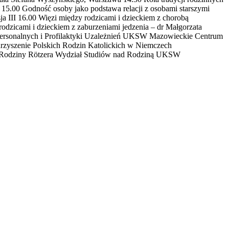
5.00 Godność osoby jako podstawa relacji z osobami starszymi
ja III 16.00 Więzi między rodzicami i dzieckiem z chorobą
zicami i dzieckiem z zaburzeniami jedzenia – dr Małgorzata
personalnych i Profilaktyki Uzależnień UKSW Mazowieckie Centrum
arzyszenie Polskich Rodzin Katolickich w Niemczech
ania Rodziny Rötzera Wydział Studiów nad Rodziną UKSW