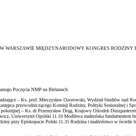
 WARSZAWIE MIĘDZYNARODOWY KONGRES RODZINY BU
alanego Poczęcia NMP na Bielanach
jące – Ks. prof. Mieczysław Ozorowski, Wydział Studiów nad Rodz
zastępca przewodniczącego Komisji Rodziny, Polityki Senioralnej i Sp
i polonijnej – Ks. dr Przemysław Drąg, Krajowy Ośrodek Duszpasters
owicz, Uniwersytet Opolski 11.10 Modlitwa małżeńska fundamentem b
odziny przy Episkopacie Polski 11.35 Rodzina i małżeństwo w świetl
”