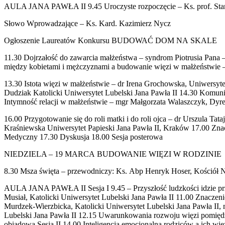
AULA JANA PAWŁA II 9.45 Uroczyste rozpoczęcie – Ks. prof. St
Słowo Wprowadzające – Ks. Kard. Kazimierz Nycz
Ogłoszenie Laureatów Konkursu BUDOWAĆ DOM NA SKALE
11.30 Dojrzałość do zawarcia małżeństwa – syndrom Piotrusia Pana
między kobietami i mężczyznami a budowanie więzi w małżeństwie 
13.30 Istota więzi w małżeństwie – dr Irena Grochowska, Uniwersy
Dudziak Katolicki Uniwersytet Lubelski Jana Pawła II 14.30 Komun
Intymność relacji w małżeństwie – mgr Małgorzata Walaszczyk, Dy
16.00 Przygotowanie się do roli matki i do roli ojca – dr Urszula T
Kraśniewska Uniwersytet Papieski Jana Pawła II, Kraków 17.00 Zn
Medyczny 17.30 Dyskusja 18.00 Sesja posterowa
NIEDZIELA – 19 MARCA BUDOWANIE WIĘZI W RODZINIE
8.30 Msza święta – przewodniczy: Ks. Abp Henryk Hoser, Kościół
AULA JANA PAWŁA II Sesja I 9.45 – Przyszłość ludzkości idzie prz
Musiał, Katolicki Uniwersytet Lubelski Jana Pawła II 11.00 Znacz
Murdzek-Wierzbicka, Katolicki Uniwersytet Lubelski Jana Pawła II, 
Lubelski Jana Pawła II 12.15 Uwarunkowania rozwoju więzi pomiędz
obiadowa Sesja II 14.00 Inteligencja emocjonalna rodziców a ich wi