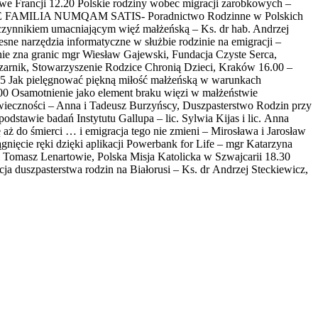
 we Francji 12.20 Polskie rodziny wobec migracji zarobkowych –
4.00 DE FAMILIA NUMQAM SATIS- Poradnictwo Rodzinne w Polskich
czynnikiem umacniającym więź małżeńską – Ks. dr hab. Andrzej
e narzędzia informatyczne w służbie rodzinie na emigracji –
ie zna granic mgr Wiesław Gajewski, Fundacja Czyste Serca,
zarnik, Stowarzyszenie Rodzice Chronią Dzieci, Kraków 16.00 –
45 Jak pielęgnować piękną miłość małżeńską w warunkach
00 Osamotnienie jako element braku więzi w małżeństwie
ku wieczności – Anna i Tadeusz Burzyńscy, Duszpasterstwo Rodzin przy
stawie badań Instytutu Gallupa – lic. Sylwia Kijas i lic. Anna
aż do śmierci … i emigracja tego nie zmieni – Mirosława i Jarosław
ęcie ręki dzięki aplikacji Powerbank for Life – mgr Katarzyna
 Tomasz Lenartowie, Polska Misja Katolicka w Szwajcarii 18.30
ja duszpasterstwa rodzin na Białorusi – Ks. dr Andrzej Steckiewicz,