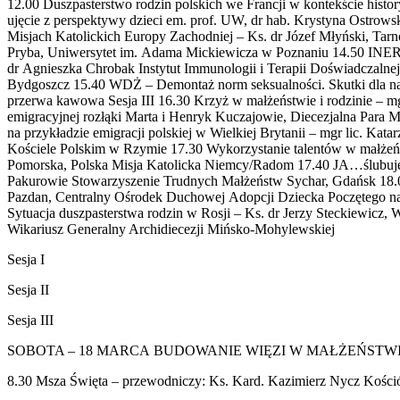
12.00 Duszpasterstwo rodzin polskich we Francji w kontekście histo
ujęcie z perspektywy dzieci em. prof. UW, dr hab. Krystyna Ost
Misjach Katolickich Europy Zachodniej – Ks. dr Józef Młyński, Ta
Pryba, Uniwersytet im. Adama Mickiewicza w Poznaniu 14.50 INER C
dr Agnieszka Chrobak Instytut Immunologii i Terapii Doświadczalne
Bydgoszcz 15.40 WDŻ – Demontaż norm seksualności. Skutki dla nas
przerwa kawowa Sesja III 16.30 Krzyż w małżeństwie i rodzinie – 
emigracyjnej rozłąki Marta i Henryk Kuczajowie, Diecezjalna Para
na przykładzie emigracji polskiej w Wielkiej Brytanii – mgr lic. Ka
Kościele Polskim w Rzymie 17.30 Wykorzystanie talentów w małżeństw
Pomorska, Polska Misja Katolicka Niemcy/Radom 17.40 JA…ślubuję ci 
Pakurowie Stowarzyszenie Trudnych Małżeństw Sychar, Gdańsk 18.00
Pazdan, Centralny Ośrodek Duchowej Adopcji Dziecka Poczętego na J
Sytuacja duszpasterstwa rodzin w Rosji – Ks. dr Jerzy Steckiewicz, 
Wikariusz Generalny Archidiecezji Mińsko-Mohylewskiej
Sesja I
Sesja II
Sesja III
SOBOTA – 18 MARCA BUDOWANIE WIĘZI W MAŁŻEŃSTW
8.30 Msza Święta – przewodniczy: Ks. Kard. Kazimierz Nycz Kości