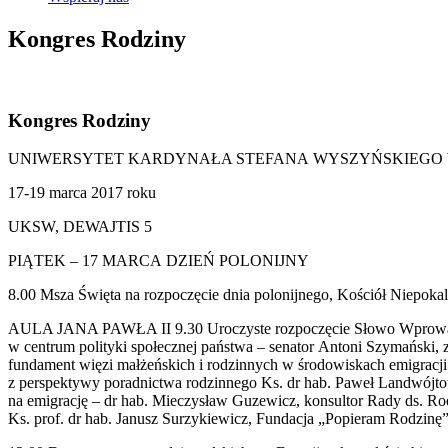
Kongres Rodziny
Kongres Rodziny
UNIWERSYTET KARDYNAŁA STEFANA WYSZYŃSKIEGO W
17-19 marca 2017 roku
UKSW, DEWAJTIS 5
PIĄTEK – 17 MARCA DZIEŃ POLONIJNY
8.00 Msza Święta na rozpoczęcie dnia polonijnego, Kościół Niepok
AULA JANA PAWŁA II 9.30 Uroczyste rozpoczęcie Słowo Wprowadza
w centrum polityki społecznej państwa – senator Antoni Szymański, 
fundament więzi małżeńskich i rodzinnych w środowiskach emigracj
z perspektywy poradnictwa rodzinnego Ks. dr hab. Paweł Landwójt
na emigrację – dr hab. Mieczysław Guzewicz, konsultor Rady ds. R
Ks. prof. dr hab. Janusz Surzykiewicz, Fundacja „Popieram Rodzinę