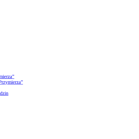
mierza”
Przymierza”
dzin