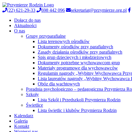
(22) 621-29-33
698 442 096
sekretariat@przymierze.org.pl
Dołącz do nas
Aktualności
O nas
Grupy przyparafialne
Lista terenowych ośrodków
Dokumenty ośrodków przy parafialnych
Zasady działania ośrodków przy parafialnych
Spis grup dziecięcych i młodzieżowych
Dokumenty potrzebne wychowawcom grup
Materiały programowe dla wychowawców
Regulamin nagrody „Wybitny Wychowawca Przy
Lista laureatów nagrody „Wybitny Wychowawca 
Obóz dla wachtowych
Poradnia psychologiczno – pedagogiczna Przymierza Ro
Szkoły
Lista Szkół i Przedszkoli Przymierza Rodzin
Świetlice
Lista świetlic i klubów Przymierza Rodzin
Kalendarz
Galeria
Kontakt
Wspieraj nas