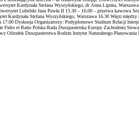
rsytet Kardynała Stefana Wyszyńskiego, dr Anna Lipska, Warszawa 1
niwersytet Lubelski Jana Pawła II 15.30 – 16.00 – przerwa kawowa Ses
t Kardynała Stefana Wyszyńskiego, Warszawa 16.30 Więzi między rod
 17.00 Dyskusja Organizatorzy: Podyplomowe Studium Relacji Inter
ie Fides et Ratio Polska Rada Duszpasterska Europy Zachodniej Stow
 Krajowy Ośrodek Duszpasterstwa Rodzin Instytut Naturalnego Planow