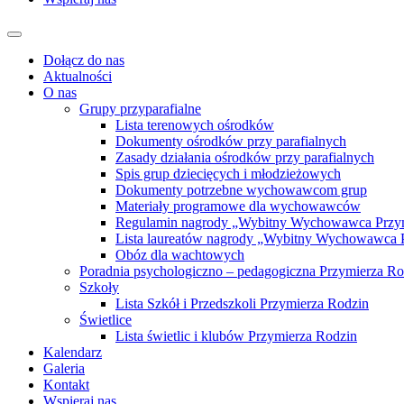
Dołącz do nas
Aktualności
O nas
Grupy przyparafialne
Lista terenowych ośrodków
Dokumenty ośrodków przy parafialnych
Zasady działania ośrodków przy parafialnych
Spis grup dziecięcych i młodzieżowych
Dokumenty potrzebne wychowawcom grup
Materiały programowe dla wychowawców
Regulamin nagrody „Wybitny Wychowawca Przy
Lista laureatów nagrody „Wybitny Wychowawca 
Obóz dla wachtowych
Poradnia psychologiczno – pedagogiczna Przymierza Ro
Szkoły
Lista Szkół i Przedszkoli Przymierza Rodzin
Świetlice
Lista świetlic i klubów Przymierza Rodzin
Kalendarz
Galeria
Kontakt
Wspieraj nas