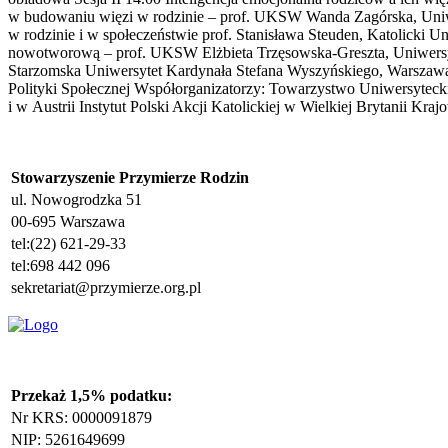
w budowaniu więzi w rodzinie – prof. UKSW Wanda Zagórska, Uniwe
w rodzinie i w społeczeństwie prof. Stanisława Steuden, Katolicki U
nowotworową – prof. UKSW Elżbieta Trzęsowska-Greszta, Uniwersyte
Starzomska Uniwersytet Kardynała Stefana Wyszyńskiego, Warszawa
Polityki Społecznej Współorganizatorzy: Towarzystwo Uniwersyteck
i w Austrii Instytut Polski Akcji Katolickiej w Wielkiej Brytanii
Stowarzyszenie Przymierze Rodzin
ul. Nowogrodzka 51
00-695 Warszawa
tel:(22) 621-29-33
tel:698 442 096
sekretariat@przymierze.org.pl
Przekaż 1,5% podatku:
Nr KRS: 0000091879
NIP: 5261649699