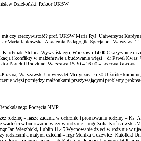
anisław Dziekoński, Rektor UKSW
 – mit czy rzeczywistość? prof. UKSW Maria Ryś, Uniwersytet Kardyn
– dr Maria Jankowska, Akademia Pedagogiki Specjalnej, Warszawa 12
tet Kardynała Stefana Wyszyńskiego, Warszawa 14.00 Okazywanie ucz
ikacja i konflikty w małżeństwie a budowanie więzi – dr Paweł Kwas
rektor Poradni Rodzinnej Warszawa 15.30 – 16.00 – przerwa kawowa
ataj-Puzyna, Warszawski Uniwersytet Medyczny 16.30 U źródeł komunii j
aczenie więzi pomiędzy małżonkami przeżywającymi problemy prokrea
 Niepokalanego Poczęcia NMP
ez rodzinę – nasze zadania w ochronie i promowaniu rodziny – Ks. 
enie wartości w budowaniu więzi w rodzinie – mgr Zofia Kończewska-
mgr Jan Wierzbicki, Lublin 11.45 Wychowanie dzieci w rodzinie w ujęc
y rodzicami a małymi dziećmi – mgr Monika Guzewicz, Katolicki Uniw
ęzi z dorastającymi dziećmi – dr Katarzyna Knopp, Uniwersytet Kardy