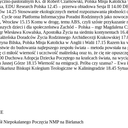
ryczno-pastoralnym Ks. dr Robert Czarnowski, Polska Misja Katolicka
rowska, EDU Research Polska 12.45 – przerwa obiadowa Sesja II 1
rnów 14.25 Stosowanie ekologicznych metod rozpoznawania płodności 
ycle oraz Platforma Informacyjna Poradni Rodzinnych jako nowoczesn
j, Wrocław 15.15 Komu w drogę, temu ABS, czyli szóste przykazanie n
zych dzieci i dla społeczeństwa Zachód – Polska – mgr Magdalena C
mgr Wiesława Kowalska, Apostołka Życia na siedmiu kontynentach 16.
 Małżeńska Doradców Życia Rodzinnego Archidiecezji Krakowskiej 17.
tarzyna Bilska, Polska Misja Katolicka w Anglii i Walii 17.15 Razem 
ie do budowania najlepszego zespołu świata – metoda powstała na pod
miłość wierność i uczciwość małżeńską oraz to, że cię nie opuszczę 
 Duchowa Adopcja Dziecka Poczętego na krańcach świata, na wyciągni
asnej Górze 18.15 Wierność na emigracji. Próba czy szansa? – Ewa i
Wikariusz Biskupi Kolegium Teologiczne w Kaliningradzie 18.45 Sytuac
IE
ół Niepokalanego Poczęcia NMP na Bielanach