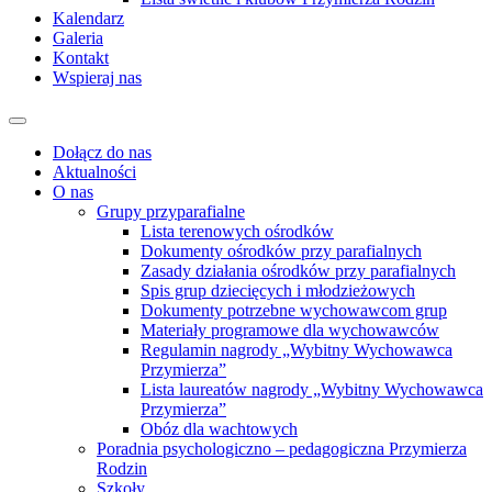
Kalendarz
Galeria
Kontakt
Wspieraj nas
Dołącz do nas
Aktualności
O nas
Grupy przyparafialne
Lista terenowych ośrodków
Dokumenty ośrodków przy parafialnych
Zasady działania ośrodków przy parafialnych
Spis grup dziecięcych i młodzieżowych
Dokumenty potrzebne wychowawcom grup
Materiały programowe dla wychowawców
Regulamin nagrody „Wybitny Wychowawca
Przymierza”
Lista laureatów nagrody „Wybitny Wychowawca
Przymierza”
Obóz dla wachtowych
Poradnia psychologiczno – pedagogiczna Przymierza
Rodzin
Szkoły