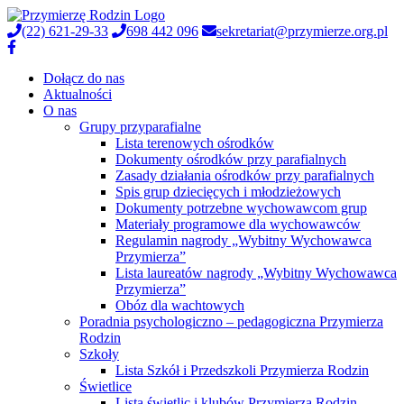
(22) 621-29-33
698 442 096
sekretariat@przymierze.org.pl
Dołącz do nas
Aktualności
O nas
Grupy przyparafialne
Lista terenowych ośrodków
Dokumenty ośrodków przy parafialnych
Zasady działania ośrodków przy parafialnych
Spis grup dziecięcych i młodzieżowych
Dokumenty potrzebne wychowawcom grup
Materiały programowe dla wychowawców
Regulamin nagrody „Wybitny Wychowawca
Przymierza”
Lista laureatów nagrody „Wybitny Wychowawca
Przymierza”
Obóz dla wachtowych
Poradnia psychologiczno – pedagogiczna Przymierza
Rodzin
Szkoły
Lista Szkół i Przedszkoli Przymierza Rodzin
Świetlice
Lista świetlic i klubów Przymierza Rodzin